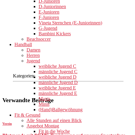
D-Junioren
D-Juniorinnen
E-Junioren
F-Junioren
Vineta Sternchen (E-Juniorinnen)
G-Jugend
Bambini Kickers
Beachsoccer
Handball
Damen
Herren
Jugend
weibliche Jugend C
männliche Jugend C
Kategorien:
weibliche Jugend D
männliche Jugend D
weibliche Jugend E
männliche Jugend E
Maxis
Verwandte Beiträge
Minis
(Hand)Ballgewöhnung
Fit & Gesund
Alle Stunden auf einen Blick
Verein
Angebot Montag
Fit in die Woche