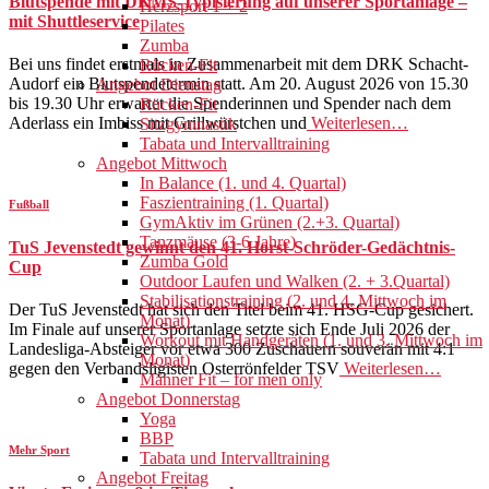
Blutspende mit DKMS-Typisierung auf unserer Sportanlage –
Herzsport 1 + 2
mit Shuttleservice
Pilates
Zumba
Bei uns findet erstmals in Zusammenarbeit mit dem DRK Schacht-
Rücken-Fit
Audorf ein Blutspendetermin statt. Am 20. August 2026 von 15.30
Angebot Dienstag
bis 19.30 Uhr erwartet die Spenderinnen und Spender nach dem
Rücken-Fit
Aderlass ein Imbiss mit Grillwürstchen und
Weiterlesen…
Sitzgymnastik
Tabata und Intervalltraining
Angebot Mittwoch
In Balance (1. und 4. Quartal)
Faszientraining (1. Quartal)
Fußball
GymAktiv im Grünen (2.+3. Quartal)
Tanzmäuse (3-6 Jahre)
TuS Jevenstedt gewinnt den 41. Horst-Schröder-Gedächtnis-
Zumba Gold
Cup
Outdoor Laufen und Walken (2. + 3.Quartal)
Stabilisationstraining (2. und 4. Mittwoch im
Der TuS Jevenstedt hat sich den Titel beim 41. HSG-Cup gesichert.
Monat)
Im Finale auf unserer Sportanlage setzte sich Ende Juli 2026 der
Workout mit Handgeräten (1. und 3. Mittwoch im
Landesliga-Absteiger vor etwa 300 Zuschauern souverän mit 4:1
Monat)
gegen den Verbandsligisten Osterrönfelder TSV
Weiterlesen…
Männer Fit – for men only
Angebot Donnerstag
Yoga
BBP
Mehr Sport
Tabata und Intervalltraining
Angebot Freitag