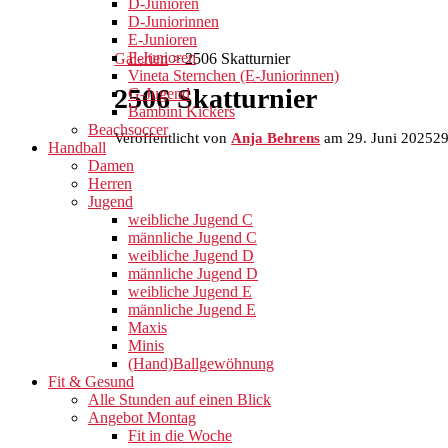
D-Junioren
D-Juniorinnen
E-Junioren
F-Junioren
Galerien
>
2506 Skatturnier
Vineta Sternchen (E-Juniorinnen)
2506 Skatturnier
G-Jugend
Bambini Kickers
Beachsoccer
Veröffentlicht von
Anja Behrens
am
29. Juni 2025
29
Handball
Damen
Herren
Jugend
weibliche Jugend C
männliche Jugend C
weibliche Jugend D
männliche Jugend D
weibliche Jugend E
männliche Jugend E
Maxis
Minis
(Hand)Ballgewöhnung
Fit & Gesund
Alle Stunden auf einen Blick
Angebot Montag
Fit in die Woche