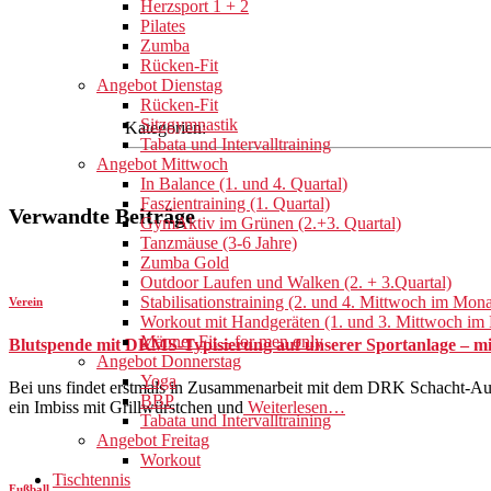
Herzsport 1 + 2
Pilates
Zumba
Rücken-Fit
Angebot Dienstag
Rücken-Fit
Sitzgymnastik
Kategorien:
Tabata und Intervalltraining
Angebot Mittwoch
In Balance (1. und 4. Quartal)
Faszientraining (1. Quartal)
Verwandte Beiträge
GymAktiv im Grünen (2.+3. Quartal)
Tanzmäuse (3-6 Jahre)
Zumba Gold
Outdoor Laufen und Walken (2. + 3.Quartal)
Stabilisationstraining (2. und 4. Mittwoch im Mona
Verein
Workout mit Handgeräten (1. und 3. Mittwoch im
Männer Fit – for men only
Blutspende mit DKMS-Typisierung auf unserer Sportanlage – mit
Angebot Donnerstag
Yoga
Bei uns findet erstmals in Zusammenarbeit mit dem DRK Schacht-Aud
BBP
ein Imbiss mit Grillwürstchen und
Weiterlesen…
Tabata und Intervalltraining
Angebot Freitag
Workout
Tischtennis
Fußball