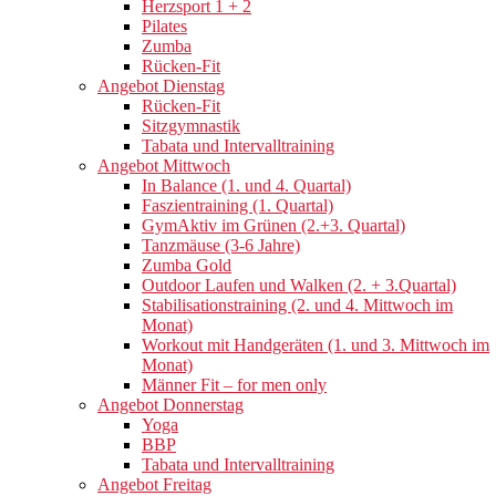
Herzsport 1 + 2
Pilates
Zumba
Rücken-Fit
Angebot Dienstag
Rücken-Fit
Sitzgymnastik
Tabata und Intervalltraining
Angebot Mittwoch
In Balance (1. und 4. Quartal)
Faszientraining (1. Quartal)
GymAktiv im Grünen (2.+3. Quartal)
Tanzmäuse (3-6 Jahre)
Zumba Gold
Outdoor Laufen und Walken (2. + 3.Quartal)
Stabilisationstraining (2. und 4. Mittwoch im
Monat)
Workout mit Handgeräten (1. und 3. Mittwoch im
Monat)
Männer Fit – for men only
Angebot Donnerstag
Yoga
BBP
Tabata und Intervalltraining
Angebot Freitag