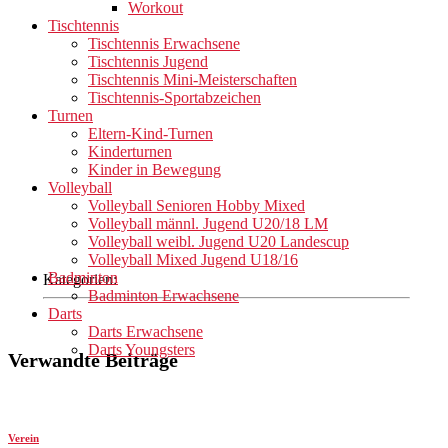
Workout
Tischtennis
Tischtennis Erwachsene
Tischtennis Jugend
Tischtennis Mini-Meisterschaften
Tischtennis-Sportabzeichen
Turnen
Eltern-Kind-Turnen
Kinderturnen
Kinder in Bewegung
Volleyball
Volleyball Senioren Hobby Mixed
Volleyball männl. Jugend U20/18 LM
Volleyball weibl. Jugend U20 Landescup
Volleyball Mixed Jugend U18/16
Badminton
Kategorien:
Badminton Erwachsene
Darts
Darts Erwachsene
Darts Youngsters
Verwandte Beiträge
Verein