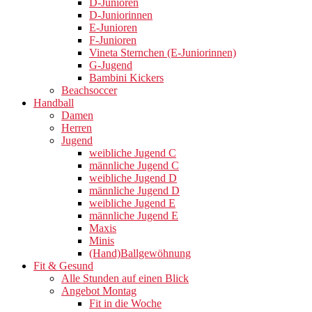
D-Junioren
D-Juniorinnen
E-Junioren
F-Junioren
Vineta Sternchen (E-Juniorinnen)
G-Jugend
Bambini Kickers
Beachsoccer
Handball
Damen
Herren
Jugend
weibliche Jugend C
männliche Jugend C
weibliche Jugend D
männliche Jugend D
weibliche Jugend E
männliche Jugend E
Maxis
Minis
(Hand)Ballgewöhnung
Fit & Gesund
Alle Stunden auf einen Blick
Angebot Montag
Fit in die Woche