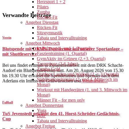
Herzsport 1 + 2
Pilates
Zumba
Verwandte Beiträge
Rücken-Fit
Angebot Dienstag
Rücken-Fit
Sitzgymnastik
Tabata und Intervalltraining
Verein
Angebot Mittwoch
In Balance (1. und 4. Quartal)
Blutspende mit DKMS-Typisierung auf unserer Sportanlage –
Faszientraining (1. Quartal)
mit Shuttleservice
GymAktiv im Grünen (2.+3. Quartal)
Tanzmäuse (3-6 Jahre)
Bei uns findet erstmals in Zusammenarbeit mit dem DRK Schacht-
Zumba Gold
Audorf ein Blutspendetermin statt. Am 20. August 2026 von 15.30
Outdoor Laufen und Walken (2. + 3.Quartal)
bis 19.30 Uhr erwartet die Spenderinnen und Spender nach dem
Stabilisationstraining (2. und 4. Mittwoch im
Aderlass ein Imbiss mit Grillwürstchen und
Weiterlesen…
Monat)
Workout mit Handgeräten (1. und 3. Mittwoch im
Monat)
Männer Fit – for men only
Fußball
Angebot Donnerstag
Yoga
TuS Jevenstedt gewinnt den 41. Horst-Schröder-Gedächtnis-
BBP
Cup
Tabata und Intervalltraining
Angebot Freitag