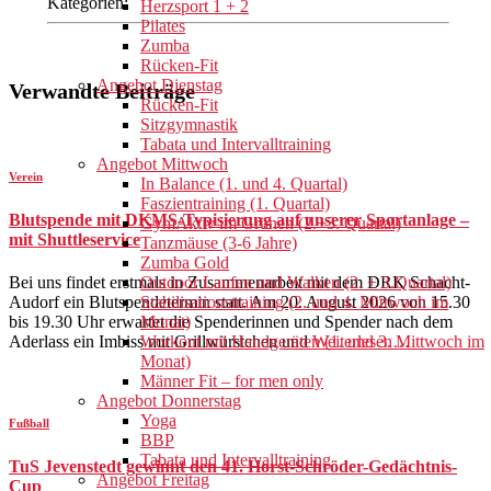
Kategorien:
Herzsport 1 + 2
Pilates
Zumba
Rücken-Fit
Angebot Dienstag
Verwandte Beiträge
Rücken-Fit
Sitzgymnastik
Tabata und Intervalltraining
Angebot Mittwoch
Verein
In Balance (1. und 4. Quartal)
Faszientraining (1. Quartal)
Blutspende mit DKMS-Typisierung auf unserer Sportanlage –
GymAktiv im Grünen (2.+3. Quartal)
mit Shuttleservice
Tanzmäuse (3-6 Jahre)
Zumba Gold
Bei uns findet erstmals in Zusammenarbeit mit dem DRK Schacht-
Outdoor Laufen und Walken (2. + 3.Quartal)
Audorf ein Blutspendetermin statt. Am 20. August 2026 von 15.30
Stabilisationstraining (2. und 4. Mittwoch im
bis 19.30 Uhr erwartet die Spenderinnen und Spender nach dem
Monat)
Aderlass ein Imbiss mit Grillwürstchen und
Weiterlesen…
Workout mit Handgeräten (1. und 3. Mittwoch im
Monat)
Männer Fit – for men only
Angebot Donnerstag
Yoga
Fußball
BBP
Tabata und Intervalltraining
TuS Jevenstedt gewinnt den 41. Horst-Schröder-Gedächtnis-
Angebot Freitag
Cup