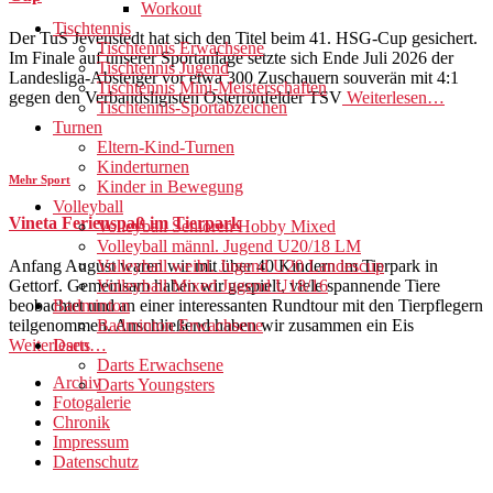
Workout
Tischtennis
Der TuS Jevenstedt hat sich den Titel beim 41. HSG-Cup gesichert.
Tischtennis Erwachsene
Im Finale auf unserer Sportanlage setzte sich Ende Juli 2026 der
Tischtennis Jugend
Landesliga-Absteiger vor etwa 300 Zuschauern souverän mit 4:1
Tischtennis Mini-Meisterschaften
gegen den Verbandsligisten Osterrönfelder TSV
Weiterlesen…
Tischtennis-Sportabzeichen
Turnen
Eltern-Kind-Turnen
Kinderturnen
Mehr Sport
Kinder in Bewegung
Volleyball
Vineta Ferienspaß im Tierpark
Volleyball Senioren Hobby Mixed
Volleyball männl. Jugend U20/18 LM
Volleyball weibl. Jugend U20 Landescup
Anfang August waren wir mit über 40 Kindern im Tierpark in
Volleyball Mixed Jugend U18/16
Gettorf. Gemeinsam haben wir gespielt, viele spannende Tiere
Badminton
beobachtet und an einer interessanten Rundtour mit den Tierpflegern
Badminton Erwachsene
teilgenommen. Anschließend haben wir zusammen ein Eis
Darts
Weiterlesen…
Darts Erwachsene
Archiv
Darts Youngsters
Fotogalerie
Chronik
Impressum
Datenschutz