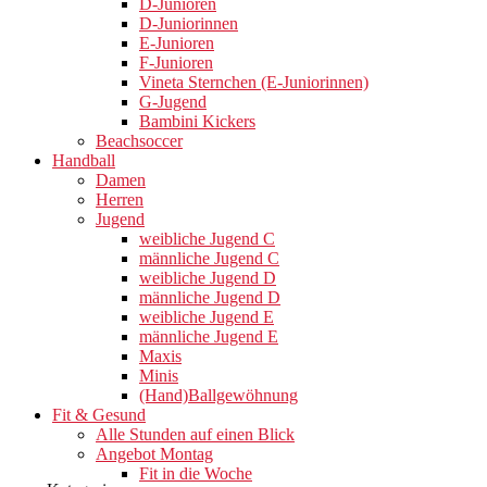
D-Junioren
D-Juniorinnen
E-Junioren
F-Junioren
Vineta Sternchen (E-Juniorinnen)
G-Jugend
Bambini Kickers
Beachsoccer
Handball
Damen
Herren
Jugend
weibliche Jugend C
männliche Jugend C
weibliche Jugend D
männliche Jugend D
weibliche Jugend E
männliche Jugend E
Maxis
Minis
(Hand)Ballgewöhnung
Fit & Gesund
Alle Stunden auf einen Blick
Angebot Montag
Fit in die Woche