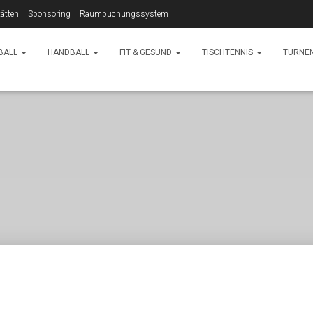
ätten
Sponsoring
Raumbuchungssystem
BALL
HANDBALL
FIT & GESUND
TISCHTENNIS
TURNE