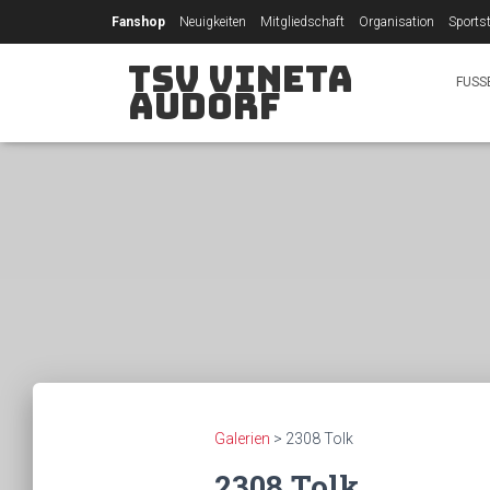
Fanshop
Neuigkeiten
Mitgliedschaft
Organisation
Sportst
TSV Vineta
FUSS
Audorf
Galerien
>
2308 Tolk
2308 Tolk