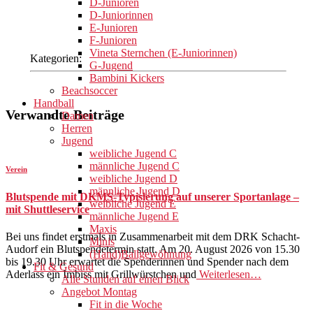
D-Junioren
D-Juniorinnen
E-Junioren
F-Junioren
Vineta Sternchen (E-Juniorinnen)
Kategorien:
G-Jugend
Bambini Kickers
Beachsoccer
Handball
Verwandte Beiträge
Damen
Herren
Jugend
weibliche Jugend C
männliche Jugend C
Verein
weibliche Jugend D
männliche Jugend D
Blutspende mit DKMS-Typisierung auf unserer Sportanlage –
weibliche Jugend E
mit Shuttleservice
männliche Jugend E
Maxis
Bei uns findet erstmals in Zusammenarbeit mit dem DRK Schacht-
Minis
Audorf ein Blutspendetermin statt. Am 20. August 2026 von 15.30
(Hand)Ballgewöhnung
bis 19.30 Uhr erwartet die Spenderinnen und Spender nach dem
Fit & Gesund
Aderlass ein Imbiss mit Grillwürstchen und
Weiterlesen…
Alle Stunden auf einen Blick
Angebot Montag
Fit in die Woche