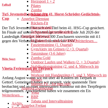
Herzsport 1 + 2
Fußball
Pilates
Zumba
TuS Jevenstedt gewinnt den 41. Horst-Schröder-Gedächtnis-
Rücken-Fit
Cup
Angebot Dienstag
Rücken-Fit
Sitzgymnastik
Der TuS Jevenstedt hat sich den Titel beim 41. HSG-Cup gesichert.
Tabata und Intervalltraining
Im Finale auf unserer Sportanlage setzte sich Ende Juli 2026 der
Angebot Mittwoch
Landesliga-Absteiger vor etwa 300 Zuschauern souverän mit 4:1
In Balance (1. und 4. Quartal)
gegen den Verbandsligisten Osterrönfelder TSV
Weiterlesen…
Faszientraining (1. Quartal)
GymAktiv im Grünen (2.+3. Quartal)
Tanzmäuse (3-6 Jahre)
Zumba Gold
Mehr Sport
Outdoor Laufen und Walken (2. + 3.Quartal)
Stabilisationstraining (2. und 4. Mittwoch im
Vineta Ferienspaß im Tierpark
Monat)
Workout mit Handgeräten (1. und 3. Mittwoch im
Anfang August waren wir mit über 40 Kindern im Tierpark in
Monat)
Gettorf. Gemeinsam haben wir gespielt, viele spannende Tiere
Männer Fit – for men only
beobachtet und an einer interessanten Rundtour mit den Tierpflegern
Angebot Donnerstag
teilgenommen. Anschließend haben wir zusammen ein Eis
Yoga
Weiterlesen…
BBP
Tabata und Intervalltraining
Archiv
Angebot Freitag
Fotogalerie