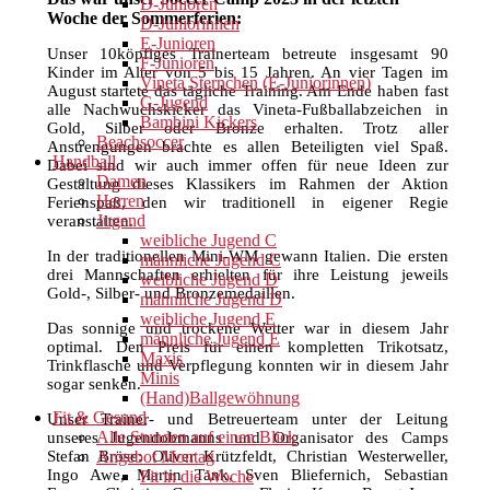
D-Junioren
Woche der Sommerferien:
D-Juniorinnen
E-Junioren
Unser 10köpfiges Trainerteam betreute insgesamt 90
F-Junioren
Kinder im Alter von 5 bis 15 Jahren. An vier Tagen im
Vineta Sternchen (E-Juniorinnen)
August startete das tägliche Training. Am Ende haben fast
G-Jugend
alle Nachwuchskicker das Vineta-Fußballabzeichen in
Bambini Kickers
Gold, Silber oder Bronze erhalten. Trotz aller
Beachsoccer
Anstrengungen brachte es allen Beteiligten viel Spaß.
Handball
Dabei sind wir auch immer offen für neue Ideen zur
Damen
Gestaltung dieses Klassikers im Rahmen der Aktion
Herren
Ferienspaß, den wir traditionell in eigener Regie
Jugend
veranstalten.
weibliche Jugend C
In der traditionellen Mini-WM gewann Italien. Die ersten
männliche Jugend C
drei Mannschaften erhielten für ihre Leistung jeweils
weibliche Jugend D
Gold-, Silber- und Bronzemedaillen.
männliche Jugend D
weibliche Jugend E
Das sonnige und trockene Wetter war in diesem Jahr
männliche Jugend E
optimal. Den Preis für einen kompletten Trikotsatz,
Maxis
Trinkflasche und Verpflegung konnten wir in diesem Jahr
Minis
sogar senken.
(Hand)Ballgewöhnung
Fit & Gesund
Unser Trainer- und Betreuerteam unter der Leitung
Alle Stunden auf einen Blick
unseres Jugendobmanns und Organisator des Camps
Stefan Bröse: Oliver Krützfeldt, Christian Westerweller,
Angebot Montag
Ingo Awe, Martin Tank, Sven Bliefernich, Sebastian
Fit in die Woche