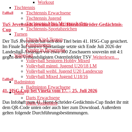
Workout
Tischtennis
Tischtennis Erwachsene
Fußball
Tischtennis Jugend
Tischtennis Mini-Meisterschaften
TuS Jevenstedt gewinnt den 41. Horst-Schröder-Gedächtnis-
Tischtennis-Sportabzeichen
Cup
Turnen
Eltern-Kind-Turnen
Der TuS Jevenstedt hat sich den Titel beim 41. HSG-Cup gesichert.
Kinderturnen
Im Finale auf unserer Sportanlage setzte sich Ende Juli 2026 der
Kinder in Bewegung
Landesliga-Absteiger vor etwa 300 Zuschauern souverän mit 4:1
Volleyball
gegen den Verbandsligisten Osterrönfelder TSV
Weiterlesen…
Volleyball Senioren Hobby Mixed
Volleyball männl. Jugend U20/18 LM
Volleyball weibl. Jugend U20 Landescup
Volleyball Mixed Jugend U18/16
Fußball
Badminton
Badminton Erwachsene
41. HSG-Cup bei Vineta vom 17. – 25. Juli 2026
Darts
Darts Erwachsene
Das Infoheft zum 41. Horst-Schröder-Gedächtnis-Cup findet ihr mit
Darts Youngsters
dem QR-Code unten oder auch hier zum Download. Außerdem
gelten folgende Durchführungsbestimmungen.