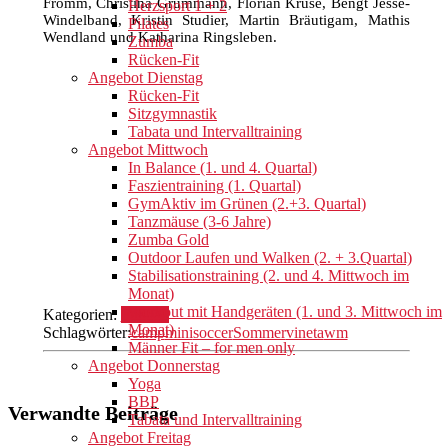
Fromm, Christina Grummann, Florian Kruse, Bengt Jesse-
Herzsport 1 + 2
Windelband, Kristin Studier, Martin Bräutigam, Mathis
Pilates
Wendland und Katharina Ringsleben.
Zumba
Rücken-Fit
Angebot Dienstag
Rücken-Fit
Sitzgymnastik
Tabata und Intervalltraining
Angebot Mittwoch
In Balance (1. und 4. Quartal)
Faszientraining (1. Quartal)
GymAktiv im Grünen (2.+3. Quartal)
Tanzmäuse (3-6 Jahre)
Zumba Gold
Outdoor Laufen und Walken (2. + 3.Quartal)
Stabilisationstraining (2. und 4. Mittwoch im
Monat)
Workout mit Handgeräten (1. und 3. Mittwoch im
Kategorien:
Fußball
Monat)
Schlagwörter:
camp
mini
soccer
Sommer
vineta
wm
Männer Fit – for men only
Angebot Donnerstag
Yoga
BBP
Verwandte Beiträge
Tabata und Intervalltraining
Angebot Freitag