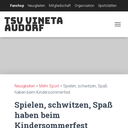
Fanshop
Neuigkeiten
Mitgliedschaft
Organisation
Sportstätten
TSV Vineta
Sponsoring
Raumbuchungssystem
Audorf
N
A
V
I
G
A
T
I
O
N
U
Neuigkeiten
>
Mehr Sport
>
Spielen, schwitzen, Spaß
M
haben beim Kindersommerfest
S
C
Spielen, schwitzen, Spaß
H
A
haben beim
L
T
Kindersommerfest
E