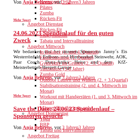
Herzsport 1 + 2
Von
Anja Behrens
, vor
3 Jahren
3 Jahren
Pilates
Zumba
Rücken-Fit
Mehr Sport
Angebot Dienstag
Rücken-Fit
24.06.2023 Spendenlauf für den guten
Sitzgymnastik
Zweck
Tabata und Intervalltraining
Angebot Mittwoch
Wir bedanken uns bei unseren Sponsoren Janny´s Eis
In Balance (1. und 4. Quartal)
Westerrönfeld, Erdbeer- und Himbeerhof Steinwehr, AOK,
Faszientraining (1. Quartal)
Paar Coach Dana-Anika Heise und dem KfZ-
GymAktiv im Grünen (2.+3. Quartal)
Meisterbetrieb Hergett Garage
Tanzmäuse (3-6 Jahre)
Zumba Gold
Von
Anja Behrens
, vor
3 Jahren
3 Jahren
Outdoor Laufen und Walken (2. + 3.Quartal)
Stabilisationstraining (2. und 4. Mittwoch im
Monat)
Mehr Sport
Workout mit Handgeräten (1. und 3. Mittwoch im
Monat)
Save the Date: 24.06.23 Spendenlauf –
Männer Fit – for men only
Angebot Donnerstag
Sponsoren gesucht
Yoga
BBP
Von
Anja Behrens
, vor
3 Jahren
3 Jahren
Tabata und Intervalltraining
Angebot Freitag