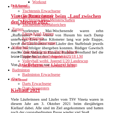
Workout
Fit & Gesund
Tischtennis
Tischtennis Erwachsene
Vinetas Rumrunner beim „Lauf zwischen
Tischtennis Jugend
Tischtennis Mini-Meisterschaften
den Meeren 2022“
Tischtennis-Sportabzeichen
Turnen
Am vorletzten Mai-Wochenende waren zehn
Eltern-Kind-Turnen
„Rumrunner“ von Vineta von Husum bis nach Damp
Kinderturnen
unterwegs. Etwa zehn Kilometer lang war jede Etappe,
Kinder in Bewegung
bevor die Läuferinnen oder Läufer den Staffelstab jeweils
Volleyball
an ihre Nachfolger übergeben konnten. Rüdiger Gawrisch
Volleyball Senioren Hobby Mixed
machte den Anfang in Husum, Kathrin Wendland lief die
Volleyball männl. Jugend U20/18 LM
letzte Etappe bis an den
Weiterlesen…
Volleyball weibl. Jugend U20 Landescup
Von
Anja Behrens
, vor
4 Jahren
4 Jahren
Volleyball Mixed Jugend U18/16
Badminton
Badminton Erwachsene
Darts
Fit & Gesund
Darts Erwachsene
Darts Youngsters
Kiellauf 2021
Viele Läuferinnen und Läufer vom TSV Vineta waren in
diesem Jahr am 3. Oktober 2021 beim diesjährigen
Kiellauf dabei. Alle sind im Ziel angekommen und hatten
nach der coronabedingten Pause wieder viel Spaß.