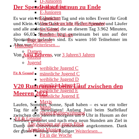
D-Junioren
Der Spendenlauf ist nun zu Ende
D-Juniorinnen
E-Junioren
F-Junioren
Es war ein erfolgreicher Tag und ein tolles Event für Groß
Vineta Sternchen (E-Juniorinnen)
und Klein. Vielen Dank an alle Helfer, Spender und Läufer
und alle anderen Gäste, die an diesem Tag 3.962 Minuten,
G-Jugend
also 66,03 Stunden lang gemeinsam bei uns auf der
Bambini Kickers
Sportanlage gelaufen sind. Es waren 160 Teilnehmer im
Beachsoccer
Alter von
Weiterlesen…
Handball
Damen
Von
Anja Behrens
, vor
3 Jahren
3 Jahren
Herren
Jugend
weibliche Jugend C
Fit & Gesund
männliche Jugend C
weibliche Jugend D
männliche Jugend D
V20 Rumrunner beim Lauf zwischen den
weibliche Jugend E
Meeren 2023
männliche Jugend E
Maxis
Laufen, Sommer, Sonne, Spaß haben – es war ein toller
Minis
Tag für alle Beteiligten! Anfang Juni beim Staffellauf
(Hand)Ballgewöhnung
zwischen den Meeren morgens um 9 Uhr in Husum an der
Fit & Gesund
Nordsee gestartet und nach etwa neun Stunden am Ziel in
Alle Stunden auf einen Blick
Damp am Ostseetrand gemeinsam angekommen. Dank
Angebot Montag
der guten Planung von Rüdiger
Weiterlesen…
Fit in die Woche