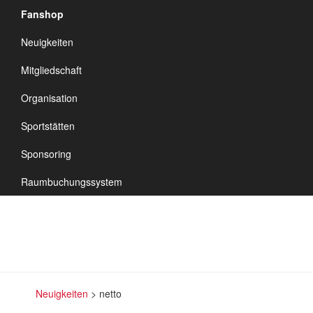
Fanshop
TSV Vineta
Neuigkeiten
Audorf
Navigation
Mitgliedschaft
umschalten
Organisation
Sportstätten
netto
Sponsoring
Raumbuchungssystem
Neuigkeiten
>
netto