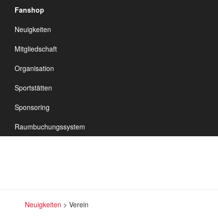
Fanshop
TSV Vineta
Neuigkeiten
Audorf
Navigation
Mitgliedschaft
umschalten
Organisation
Sportstätten
Verein
Sponsoring
Raumbuchungssystem
Neuigkeiten
>
Verein