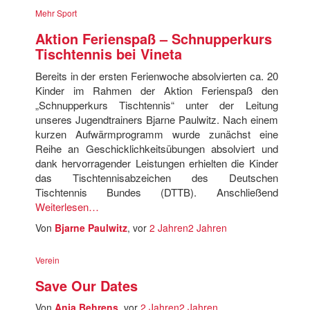
Mehr Sport
Aktion Ferienspaß – Schnupperkurs
Tischtennis bei Vineta
Bereits in der ersten Ferienwoche absolvierten ca. 20
Kinder im Rahmen der Aktion Ferienspaß den
„Schnupperkurs Tischtennis“ unter der Leitung
unseres Jugendtrainers Bjarne Paulwitz. Nach einem
kurzen Aufwärmprogramm wurde zunächst eine
Reihe an Geschicklichkeitsübungen absolviert und
dank hervorragender Leistungen erhielten die Kinder
das Tischtennisabzeichen des Deutschen
Tischtennis Bundes (DTTB). Anschließend
Weiterlesen…
Von
Bjarne Paulwitz
, vor
2 Jahren
2 Jahren
Verein
Save Our Dates
Von
Anja Behrens
, vor
2 Jahren
2 Jahren