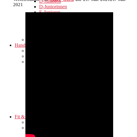
D-Junioren
2021
D-Juniorinnen
E-Junioren
F-Junioren
Vineta Sternchen (E-Juniorinnen)
G-Jugend
Bambini Kickers
Beachsoccer
Handball
Damen
Herren
Jugend
weibliche Jugend C
männliche Jugend C
weibliche Jugend D
männliche Jugend D
weibliche Jugend E
männliche Jugend E
Maxis
Minis
(Hand)Ballgewöhnung
Fit & Gesund
Alle Stunden auf einen Blick
Angebot Montag
Fit in die Woche