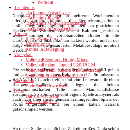
Workout
Tischtennis
Tischtennis Erwachsene
Nachdem diese Arbeiten an mehreren Wochenenden
Tischtennis Jugend
erledigt wurden, konnten die Renovierungsarbeiten
Tischtennis Mini-Meisterschaften
endlich beginnen, angefangen mit den neu gestrichenen
Tischtennis-Sportabzeichen
Decken und Wänden. Als alle 6 Kabinen gestrichen
Turnen
waren, konnten die vorbehandelten Bretter für die
Eltern-Kind-Turnen
Garderoben und Sitzbänke neu lackiert werden und in der
Kinderturnen
Folge wieder an die gesäuberten Metallbeschläge montiert
Kinder in Bewegung
werden.
Volleyball
Volleyball Senioren Hobby Mixed
Volleyball männl. Jugend U20/18 LM
Die technischen Details sollten den finalen Schliff geben
Volleyball weibl. Jugend U20 Landescup
und so wurden in einer Kabine ein 5.1 Soundsystem,
Volleyball Mixed Jugend U18/16
WLAN, LED Leuchtstreifen und eine Leinwand für einen
Badminton
Beamer installiert. Dafür legten die beiden
Badminton Erwachsene
Herrenmannschaften Teile ihrer Mannschaftskasse
Darts
zusammen. So können sowohl eigene Spiele analysiert als
Darts Erwachsene
auch nach einer anstrengenden Trainingseinheit Spiele der
Darts Youngsters
Profis angeschaut und bei einem kalten Getränk
gefachsimpelt werden.
An dieser Stelle ist es höchste Zeit ein großes Dankeschön