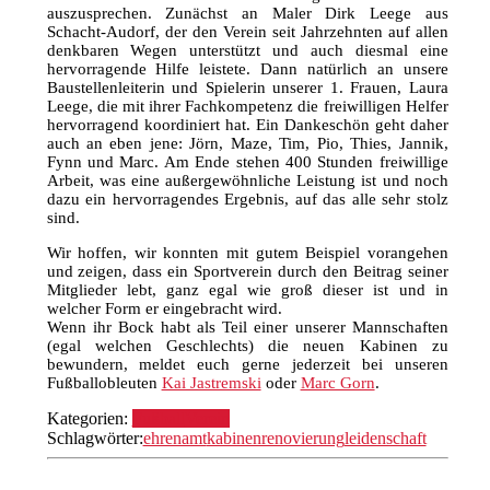
auszusprechen. Zunächst an Maler Dirk Leege aus
Schacht-Audorf, der den Verein seit Jahrzehnten auf allen
denkbaren Wegen unterstützt und auch diesmal eine
hervorragende Hilfe leistete. Dann natürlich an unsere
Baustellenleiterin und Spielerin unserer 1. Frauen, Laura
Leege, die mit ihrer Fachkompetenz die freiwilligen Helfer
hervorragend koordiniert hat. Ein Dankeschön geht daher
auch an eben jene: Jörn, Maze, Tim, Pio, Thies, Jannik,
Fynn und Marc. Am Ende stehen 400 Stunden freiwillige
Arbeit, was eine außergewöhnliche Leistung ist und noch
dazu ein hervorragendes Ergebnis, auf das alle sehr stolz
sind.
Wir hoffen, wir konnten mit gutem Beispiel vorangehen
und zeigen, dass ein Sportverein durch den Beitrag seiner
Mitglieder lebt, ganz egal wie groß dieser ist und in
welcher Form er eingebracht wird.
Wenn ihr Bock habt als Teil einer unserer Mannschaften
(egal welchen Geschlechts) die neuen Kabinen zu
bewundern, meldet euch gerne jederzeit bei unseren
Fußballobleuten
Kai Jastremski
oder
Marc Gorn
.
Kategorien:
Fußball
Verein
Schlagwörter:
ehrenamt
kabinenrenovierung
leidenschaft