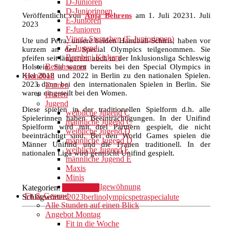
D-Junioren
D-Juniorinnen
Veröffentlicht von
Anja Behrens
am
1. Juli 2023
1. Juli
E-Junioren
2023
F-Junioren
Vineta Sternchen (E-Juniorinnen)
Ute und Petra, unsere beiden Handball-Schiris, haben vor
G-Jugend
kurzem an den Special Olympics teilgenommen. Sie
Bambini Kickers
pfeifen seit längerem auch in der Inklusionsliga Schleswig
Beachsoccer
Holstein. Sie waren bereits bei den Special Olympics in
Kiel 2018 und 2022 in Berlin zu den nationalen Spielen.
Handball
2023 dann bei den internationalen Spielen in Berlin. Sie
Damen
waren eingeteilt bei den Women.
Herren
Jugend
Diese spielen in der traditionellen Spielform d.h. alle
weibliche Jugend C
Spielerinnen haben Beeinträchtigungen. In der Unifind
männliche Jugend C
Spielform wird mit drei Partnern gespielt, die nicht
weibliche Jugend D
beeinträchtigt sind. Bei den World Games spielen die
männliche Jugend D
Männer Unifind und die Frauen traditionell. In der
weibliche Jugend E
nationalen Liga wird gemischt Unifind gespielt.
männliche Jugend E
Maxis
Minis
(Hand)Ballgewöhnung
Kategorien:
Mehr Sport
Fit & Gesund
Schlagwörter:
2023
berlin
olympics
petra
special
ute
Alle Stunden auf einen Blick
Angebot Montag
Fit in die Woche