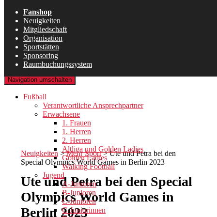
Fanshop
Neuigkeiten
Mitgliedschaft
TSV Vineta
Organisation
Audorf
Sportstätten
Sponsoring
Raumbuchungssystem
Navigation umschalten
Fußball
Verantwortliche Ansprechpartner
Erwachsene
1. Frauen
1. Herren
2. Herren
Altliga und Golden Ladies
Neuigkeiten
>
Mehr Sport
>
Ute und Petra bei den
Golden Ladies
Special Olympics World Games in Berlin 2023
Walking Football
Jugend
Ute und Petra bei den Special
A-Junioren
B-Junioren
Olympics World Games in
C-Junioren
Berlin 2023
C-Juniorinnen