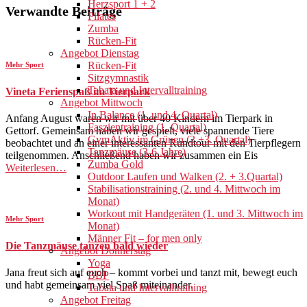
Herzsport 1 + 2
Verwandte Beiträge
Pilates
Zumba
Rücken-Fit
Angebot Dienstag
Rücken-Fit
Mehr Sport
Sitzgymnastik
Tabata und Intervalltraining
Vineta Ferienspaß im Tierpark
Angebot Mittwoch
In Balance (1. und 4. Quartal)
Anfang August waren wir mit über 40 Kindern im Tierpark in
Faszientraining (1. Quartal)
Gettorf. Gemeinsam haben wir gespielt, viele spannende Tiere
GymAktiv im Grünen (2.+3. Quartal)
beobachtet und an einer interessanten Rundtour mit den Tierpflegern
Tanzmäuse (3-6 Jahre)
teilgenommen. Anschließend haben wir zusammen ein Eis
Zumba Gold
Weiterlesen…
Outdoor Laufen und Walken (2. + 3.Quartal)
Stabilisationstraining (2. und 4. Mittwoch im
Monat)
Workout mit Handgeräten (1. und 3. Mittwoch im
Mehr Sport
Monat)
Männer Fit – for men only
Die Tanzmäuse tanzen bald wieder
Angebot Donnerstag
Yoga
Jana freut sich auf euch – kommt vorbei und tanzt mit, bewegt euch
BBP
und habt gemeinsam viel Spaß miteinander.
Tabata und Intervalltraining
Angebot Freitag