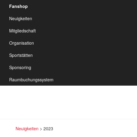
Fanshop
TSV Vineta
Neuigkeiten
Audorf
Navigation
Mitgliedschaft
umschalten
Organisation
Sportstätten
2023
Sponsoring
Raumbuchungssystem
Neuigkeiten
>
2023