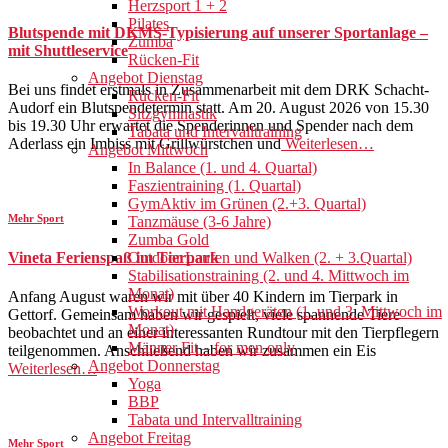
Herzsport 1 + 2
Pilates
Blutspende mit DKMS-Typisierung auf unserer Sportanlage –
Zumba
mit Shuttleservice
Rücken-Fit
Angebot Dienstag
Bei uns findet erstmals in Zusammenarbeit mit dem DRK Schacht-
Rücken-Fit
Audorf ein Blutspendetermin statt. Am 20. August 2026 von 15.30
Sitzgymnastik
bis 19.30 Uhr erwartet die Spenderinnen und Spender nach dem
Tabata und Intervalltraining
Aderlass ein Imbiss mit Grillwürstchen und
Weiterlesen…
Angebot Mittwoch
In Balance (1. und 4. Quartal)
Faszientraining (1. Quartal)
GymAktiv im Grünen (2.+3. Quartal)
Mehr Sport
Tanzmäuse (3-6 Jahre)
Zumba Gold
Vineta Ferienspaß im Tierpark
Outdoor Laufen und Walken (2. + 3.Quartal)
Stabilisationstraining (2. und 4. Mittwoch im
Monat)
Anfang August waren wir mit über 40 Kindern im Tierpark in
Workout mit Handgeräten (1. und 3. Mittwoch im
Gettorf. Gemeinsam haben wir gespielt, viele spannende Tiere
Monat)
beobachtet und an einer interessanten Rundtour mit den Tierpflegern
Männer Fit – for men only
teilgenommen. Anschließend haben wir zusammen ein Eis
Angebot Donnerstag
Weiterlesen…
Yoga
BBP
Tabata und Intervalltraining
Angebot Freitag
Mehr Sport