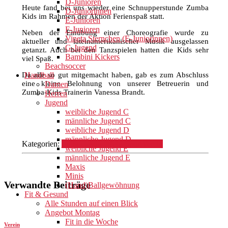
D-Junioren
Heute fand bei uns wieder eine Schnupperstunde Zumba
D-Juniorinnen
Kids im Rahmen der Aktion Ferienspaß statt.
E-Junioren
F-Junioren
Neben der Einübung einer Choreografie wurde zu
Vineta Sternchen (E-Juniorinnen)
aktueller und lateinamerikanischer Musik ausgelassen
G-Jugend
getanzt. Auch bei den Tanzspielen hatten die Kids sehr
Bambini Kickers
viel Spaß.
Beachsoccer
Da alle so gut mitgemacht haben, gab es zum Abschluss
Handball
eine kleine Belohnung von unserer Betreuerin und
Damen
Zumba-Kids Trainerin Vanessa Brandt.
Herren
Jugend
weibliche Jugend C
männliche Jugend C
weibliche Jugend D
männliche Jugend D
Kategorien:
Fit & Gesund
Mehr Sport
Verein
weibliche Jugend E
männliche Jugend E
Maxis
Minis
Verwandte Beiträge
(Hand)Ballgewöhnung
Fit & Gesund
Alle Stunden auf einen Blick
Angebot Montag
Fit in die Woche
Verein