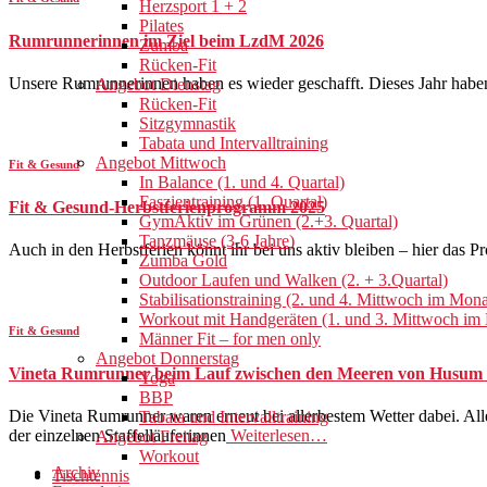
Herzsport 1 + 2
Pilates
Rumrunnerinnen im Ziel beim LzdM 2026
Zumba
Rücken-Fit
Unsere Rumrunnerinnen haben es wieder geschafft. Dieses Jahr haben 
Angebot Dienstag
Rücken-Fit
Sitzgymnastik
Tabata und Intervalltraining
Angebot Mittwoch
Fit & Gesund
In Balance (1. und 4. Quartal)
Faszientraining (1. Quartal)
Fit & Gesund-Herbstferienprogramm 2025
GymAktiv im Grünen (2.+3. Quartal)
Tanzmäuse (3-6 Jahre)
Auch in den Herbstferien könnt ihr bei uns aktiv bleiben – hier da
Zumba Gold
Outdoor Laufen und Walken (2. + 3.Quartal)
Stabilisationstraining (2. und 4. Mittwoch im Mona
Workout mit Handgeräten (1. und 3. Mittwoch im
Fit & Gesund
Männer Fit – for men only
Angebot Donnerstag
Vineta Rumrunner beim Lauf zwischen den Meeren von Husu
Yoga
BBP
Die Vineta Rumrunner waren erneut bei allerbestem Wetter dabei. Al
Tabata und Intervalltraining
der einzelnen Staffelläuferinnen
Weiterlesen…
Angebot Freitag
Workout
Archiv
Tischtennis