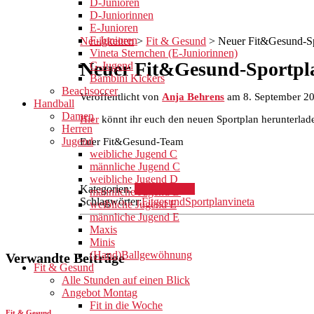
D-Junioren
D-Juniorinnen
E-Junioren
F-Junioren
Neuigkeiten
>
Fit & Gesund
>
Neuer Fit&Gesund-Sp
Vineta Sternchen (E-Juniorinnen)
Neuer Fit&Gesund-Sportpla
G-Jugend
Bambini Kickers
Beachsoccer
Veröffentlicht von
Anja Behrens
am
8. September 2
Handball
Damen
Hier
könnt ihr euch den neuen Sportplan herunterlad
Herren
Jugend
Euer Fit&Gesund-Team
weibliche Jugend C
männliche Jugend C
weibliche Jugend D
Kategorien:
Fit & Gesund
männliche Jugend D
Schlagwörter:
Fit
gesund
Sportplan
vineta
weibliche Jugend E
männliche Jugend E
Maxis
Minis
(Hand)Ballgewöhnung
Verwandte Beiträge
Fit & Gesund
Alle Stunden auf einen Blick
Angebot Montag
Fit in die Woche
Fit & Gesund