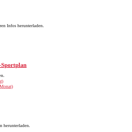
ren Infos herunterladen.
-Sportplan
en.
t)
 Monat)
n herunterladen.