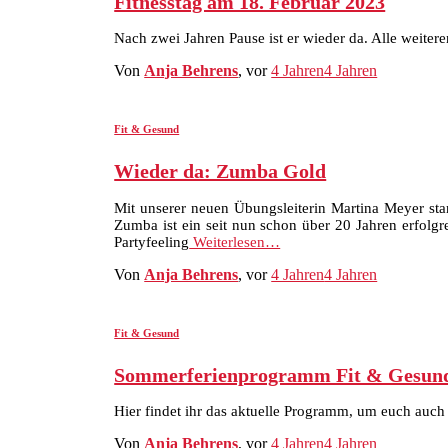
Fitnesstag am 18. Februar 2023
Nach zwei Jahren Pause ist er wieder da. Alle weiteren
Von
Anja Behrens
, vor
4 Jahren
4 Jahren
Fit & Gesund
Wieder da: Zumba Gold
Mit unserer neuen Übungsleiterin Martina Meyer st
Zumba ist ein seit nun schon über 20 Jahren erfolg
Partyfeeling
Weiterlesen…
Von
Anja Behrens
, vor
4 Jahren
4 Jahren
Fit & Gesund
Sommerferienprogramm Fit & Gesund
Hier findet ihr das aktuelle Programm, um euch auch
Von
Anja Behrens
, vor
4 Jahren
4 Jahren