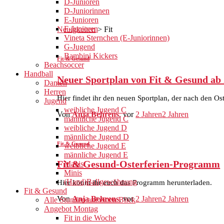
D-Junioren
D-Juniorinnen
E-Junioren
F-Junioren
Neuigkeiten
>
Fit
Vineta Sternchen (E-Juniorinnen)
G-Jugend
Bambini Kickers
Fit & Gesund
Beachsoccer
Handball
Neuer Sportplan von Fit & Gesund ab 
Damen
Herren
Hier findet ihr den neuen Sportplan, der nach den Oste
Jugend
weibliche Jugend C
Von
Anja Behrens
, vor
2 Jahren
2 Jahren
männliche Jugend C
weibliche Jugend D
männliche Jugend D
Fit & Gesund
weibliche Jugend E
männliche Jugend E
Fit & Gesund-Osterferien-Programm
Maxis
Minis
(Hand)Ballgewöhnung
Hier könnt ihr euch das Programm herunterladen.
Fit & Gesund
Von
Anja Behrens
, vor
2 Jahren
2 Jahren
Alle Stunden auf einen Blick
Angebot Montag
Fit in die Woche