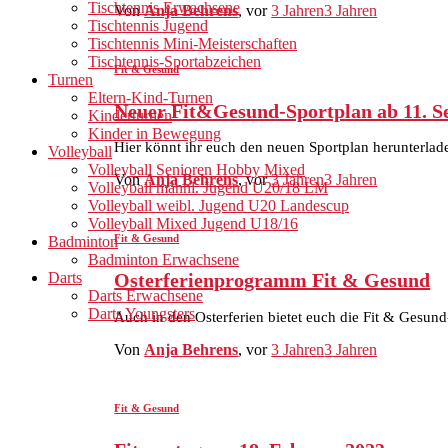
Tischtennis Erwachsene
Von
Anja Behrens
, vor
3 Jahren
3 Jahren
Tischtennis Jugend
Tischtennis Mini-Meisterschaften
Tischtennis-Sportabzeichen
Fit & Gesund
Turnen
Eltern-Kind-Turnen
Neuer Fit&Gesund-Sportplan ab 11. S
Kinderturnen
Kinder in Bewegung
Hier könnt ihr euch den neuen Sportplan herunterl
Volleyball
Volleyball Senioren Hobby Mixed
Von
Anja Behrens
, vor
3 Jahren
3 Jahren
Volleyball männl. Jugend U20/18 LM
Volleyball weibl. Jugend U20 Landescup
Volleyball Mixed Jugend U18/16
Fit & Gesund
Badminton
Badminton Erwachsene
Darts
Osterferienprogramm Fit & Gesund
Darts Erwachsene
Darts Youngsters
Auch in den Osterferien bietet euch die Fit & Gesund
Von
Anja Behrens
, vor
3 Jahren
3 Jahren
Fit & Gesund