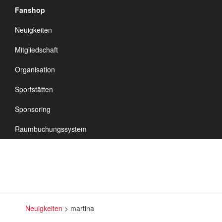
Fanshop
TSV Vineta
Neuigkeiten
Audorf
Navigation
Mitgliedschaft
umschalten
Organisation
Sportstätten
martina
Sponsoring
Raumbuchungssystem
Neuigkeiten
>
martina